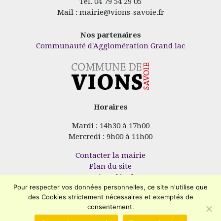
Tél. 04 79 54 29 05
Mail : mairie@vions-savoie.fr
Nos partenaires
Communauté d'Agglomération Grand lac
Horaires
Mardi : 14h30 à 17h00
Mercredi : 9h00 à 11h00
Contacter la mairie
Plan du site
Mentions légales
Pour respecter vos données personnelles, ce site n'utilise que
Confidentialité
des Cookies strictement nécessaires et exemptés de
Accessibilité (en cours)
consentement.
Encore un site
Commu'net !